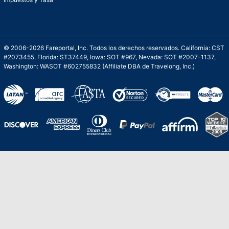
© 2006-2026 Fareportal, Inc. Todos los derechos reservados. California: CST
#2073455, Florida: ST37449, Iowa: SOT #967, Nevada: SOT #2007-1137,
Washington: WASOT #602755832 (Affiliate DBA de Travelong, Inc.)
Una galardonada asistencia al cliente para
viajes asequibles
Excelente
Basado en
210,276
opiniones