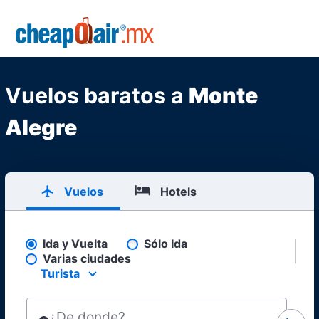
Skip to main content
CheapOair.MX
Vuelos baratos a
Monte
Alegre
Vuelos
Hotels
Ida y Vuelta
Sólo Ida
Pick your flight type
Varias ciudades
Turista
Select your preferred seating class.
¿De donde?