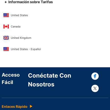
Información sobre Tarifas
United States
Canada
United Kingdom
United States - Español
Con
Acceso
Conéctate Con
Fácil
Nosotros
Con
Enlaces Rápido