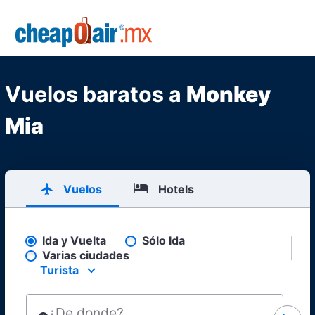
Skip to main content
CheapOair.MX
Vuelos baratos a
Monkey
Mia
Vuelos
Hotels
Ida y Vuelta
Sólo Ida
Pick your flight type
Varias ciudades
Turista
Select your preferred seating class.
¿De donde?