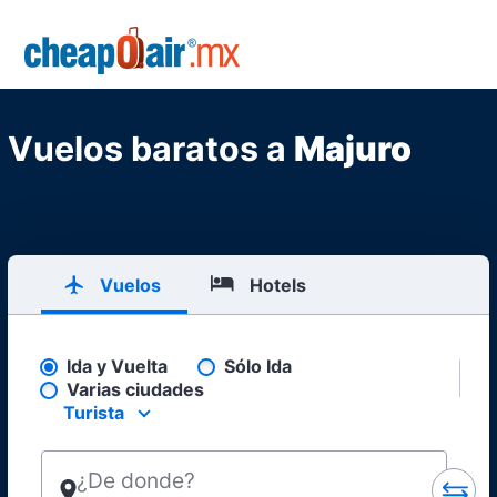
Skip to main content
CheapOair.MX
Vuelos baratos a
Majuro
Vuelos
Hotels
Ida y Vuelta
Sólo Ida
Pick your flight type
Varias ciudades
Turista
Select your preferred seating class.
¿De donde?