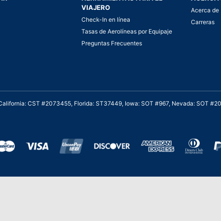
VIAJERO
Acerca de 
Check-In en línea
Carreras
Tasas de Aerolíneas por Equipaje
Preguntas Frecuentes
. California: CST #2073455, Florida: ST37449, Iowa: SOT #967, Nevada: SOT #
al cliente para viajes asequibles