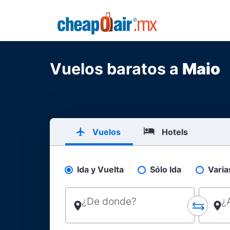
Skip to main content
CheapOair.MX
Vuelos baratos a
Maio
Vuelos
Hotels
Ida y Vuelta
Sólo Ida
Varia
Pick your flight type
¿De donde?
¿