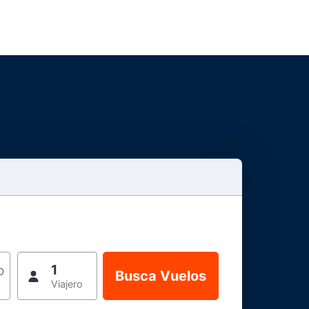
1
o
Viajero