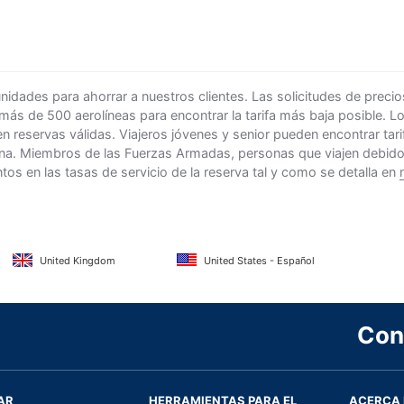
ades para ahorrar a nuestros clientes. Las solicitudes de precio
 más de 500 aerolíneas para encontrar la tarifa más baja posible. 
n reservas válidas. Viajeros jóvenes y senior pueden encontrar ta
na. Miembros de las Fuerzas Armadas, personas que viajen debido al
s en las tasas de servicio de la reserva tal y como se detalla en
United Kingdom
United States - Español
Con
AR
HERRAMIENTAS PARA EL
ACERCA 