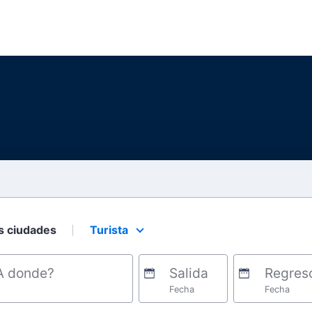
s ciudades
Turista
Select your preferred seating class.
A donde?
Salida
Regres
Fecha
Fecha