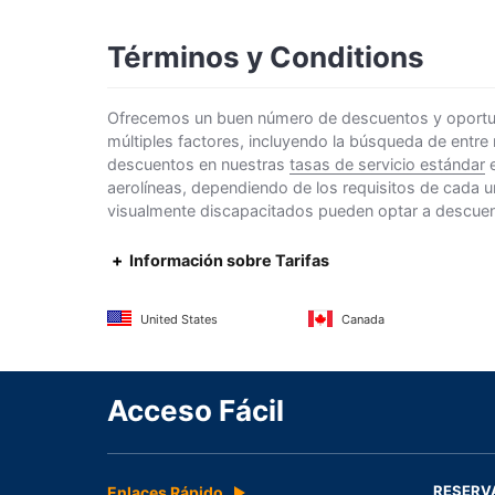
Términos y Conditions
Ofrecemos un buen número de descuentos y oportunid
múltiples factores, incluyendo la búsqueda de entre
descuentos en nuestras
tasas de servicio estándar
e
aerolíneas, dependiendo de los requisitos de cada u
visualmente discapacitados pueden optar a descuento
Información sobre Tarifas
United States
Canada
Acceso Fácil
RESERV
Enlaces Rápido