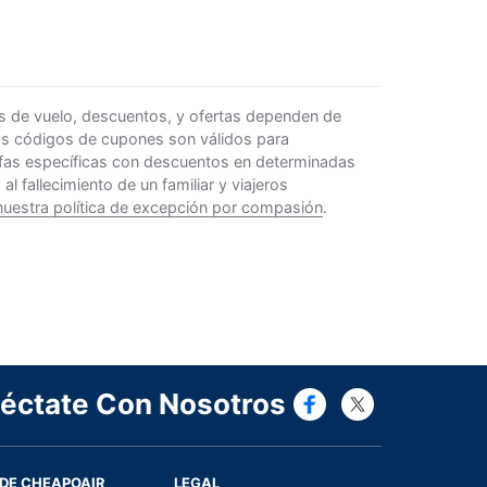
s de vuelo, descuentos, y ofertas dependen de
Los códigos de cupones son válidos para
rifas específicas con descuentos en determinadas
 fallecimiento de un familiar y viajeros
nuestra política de excepción por compasión
.
Connect wi
Connect
éctate Con Nosotros
DE CHEAPOAIR
LEGAL