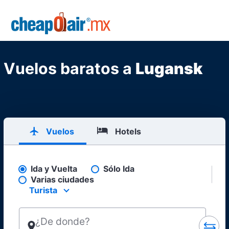
Skip to main content
CheapOair.MX
Vuelos baratos a
Lugansk
Vuelos
Hotels
Ida y Vuelta
Sólo Ida
Pick your flight type
Varias ciudades
Turista
Select your preferred seating class.
¿De donde?