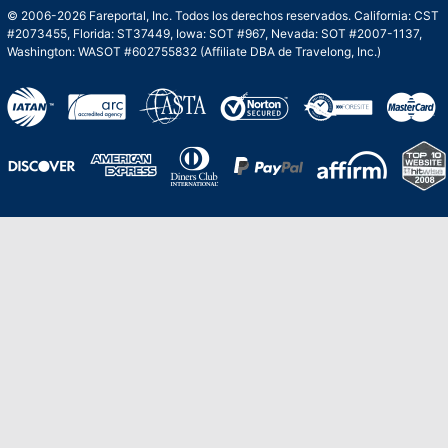
© 2006-2026 Fareportal, Inc. Todos los derechos reservados. California: CST
#2073455, Florida: ST37449, Iowa: SOT #967, Nevada: SOT #2007-1137,
Washington: WASOT #602755832 (Affiliate DBA de Travelong, Inc.)
Una galardonada asistencia al cliente para
viajes asequibles
Excelente
Basado en
210,276
opiniones
Stevie de Oro en los American Business
Awards de 2020 – Equipo de