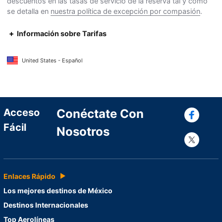
descuentos en las tasas de servicio de la reserva tal y como
se detalla en
nuestra política de excepción por compasión
.
Información sobre Tarifas
United States - Español
Con
Acceso
Conéctate Con
Fácil
Nosotros
Con
Enlaces Rápido
Los mejores destinos de México
Destinos Internacionales
Top Aerolíneas