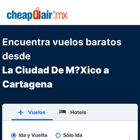
Skip to main content
CheapOair.MX
Encuentra vuelos baratos
desde
La Ciudad De M?Xico a
Cartagena
Vuelos
Hotels
Ida y Vuelta
Sólo Ida
Pick your flight type