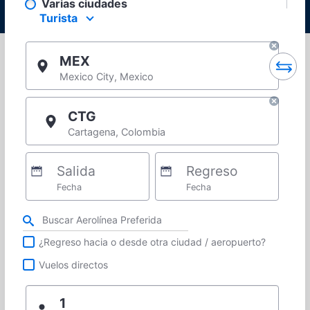
Varias ciudades
Turista
Select your preferred seating class.
MEX
Mexico City, Mexico
CTG
Cartagena, Colombia
Salida
Regreso
Fecha
Fecha
Refina tu búsqueda por aerolínea, ciudad o aeropuerto o vuelos directos
¿Regreso hacia o desde otra ciudad / aeropuerto?
Vuelos directos
1