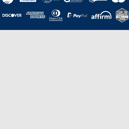
Una galardonada asistencia al cliente para
viajes asequibles
Excelente
Basado en
210,276
opiniones
Stevie de Oro en los American Business
Awards de 2020 – Equipo de
Gestión de Producto del Año.
Stevie de Bronce en los Stevie Awards para Ventas
y Servicio al Cliente de 2021 – Departamento
de Servicio al Cliente del Año.