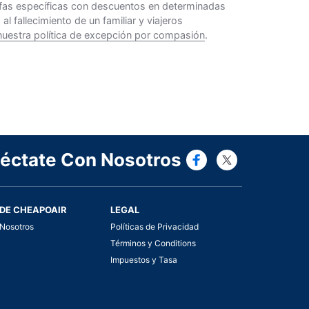
rifas específicas con descuentos en determinadas
 fallecimiento de un familiar y viajeros
nuestra política de excepción por compasión
.
Connect wi
Connect
éctate Con Nosotros
DE CHEAPOAIR
LEGAL
Nosotros
Políticas de Privacidad
Términos y Conditions
Impuestos y Tasa