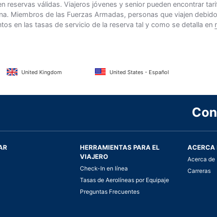
n reservas válidas. Viajeros jóvenes y senior pueden encontrar ta
na. Miembros de las Fuerzas Armadas, personas que viajen debido al
s en las tasas de servicio de la reserva tal y como se detalla en
United Kingdom
United States - Español
Con
AR
HERRAMIENTAS PARA EL
ACERCA 
VIAJERO
Acerca de 
Check-In en línea
Carreras
Tasas de Aerolíneas por Equipaje
Preguntas Frecuentes