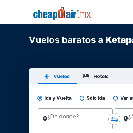
Skip to main content
CheapOair.MX
Vuelos baratos a
Ketap
Vuelos
Hotels
Ida y Vuelta
Sólo Ida
Varia
Pick your flight type
¿De donde?
¿