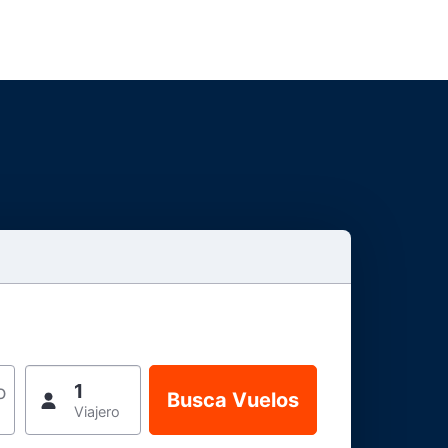
1
o
Viajero