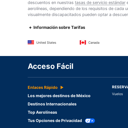
descuentos en nuestras
tasas de servicio estándar
e
aerolíneas, dependiendo de los requisitos de cada u
visualmente discapacitados pueden optar a descuento
Información sobre Tarifas
United States
Canada
Acceso Fácil
RESERV
Enlaces Rápido
Vuelos
Los mejores destinos de México
Destinos Internacionales
Top Aerolíneas
Tus Opciones de Privacidad