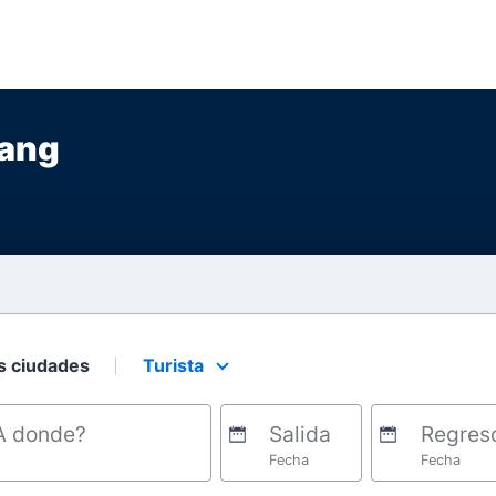
ang
s ciudades
Turista
Select your preferred seating class.
A donde?
Salida
Regres
Fecha
Fecha