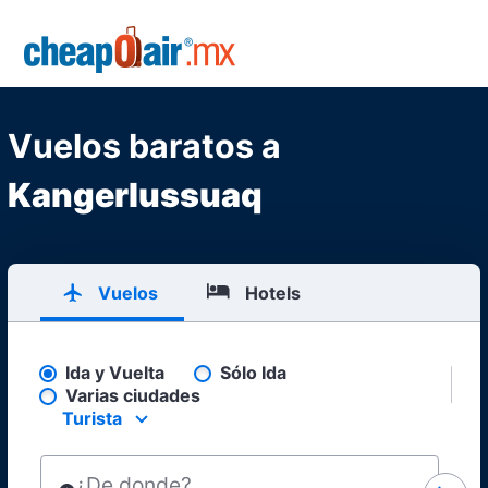
Skip to main content
CheapOair.MX
Vuelos baratos a
Kangerlussuaq
Vuelos
Hotels
Ida y Vuelta
Sólo Ida
Pick your flight type
Varias ciudades
Turista
Select your preferred seating class.
¿De donde?