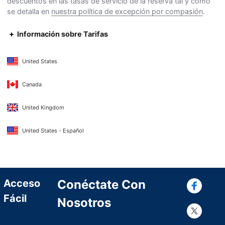
descuentos en las tasas de servicio de la reserva tal y como
se detalla en
nuestra política de excepción por compasión
.
Información sobre Tarifas
United States
Canada
United Kingdom
United States - Español
Con
Acceso
Conéctate Con
Fácil
Nosotros
Con