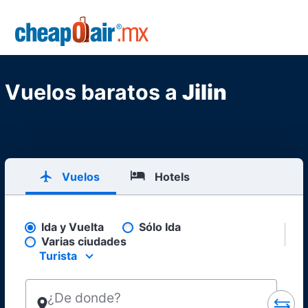
Skip to main content
CheapOair.MX
Vuelos baratos a
Jilin
Vuelos
Hotels
Ida y Vuelta
Sólo Ida
Pick your flight type
Varias ciudades
Turista
Select your preferred seating class.
¿De donde?