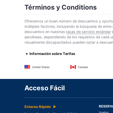
Términos y Conditions
Ofrecemos un buen número de descuentos y oportunid
múltiples factores, incluyendo la búsqueda de entre
descuentos en nuestras
tasas de servicio estándar
e
aerolíneas, dependiendo de los requisitos de cada u
visualmente discapacitados pueden optar a descuento
Información sobre Tarifas
United States
Canada
Acceso Fácil
RESERV
Enlaces Rápido
Vuelos