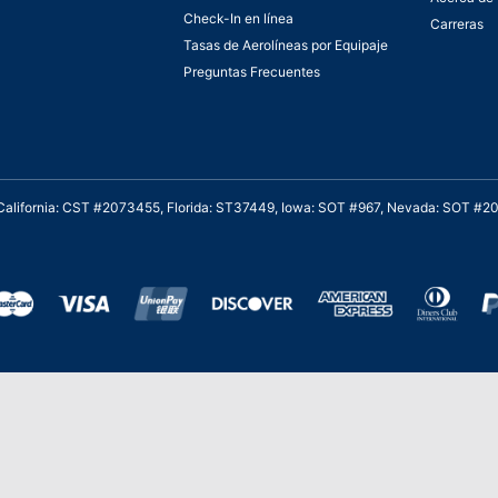
Check-In en línea
Carreras
Tasas de Aerolíneas por Equipaje
Preguntas Frecuentes
. California: CST #2073455, Florida: ST37449, Iowa: SOT #967, Nevada: SOT #
al cliente para viajes asequibles
Stevie de Oro en los American Business
Stevie 