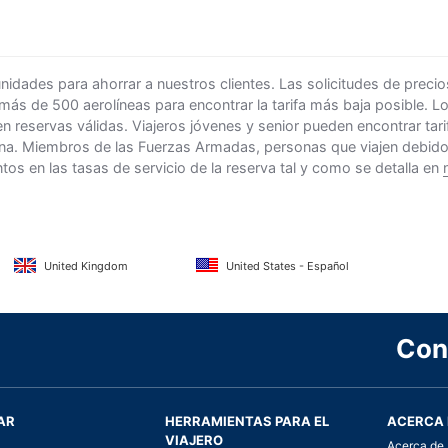
ades para ahorrar a nuestros clientes. Las solicitudes de precio
 más de 500 aerolíneas para encontrar la tarifa más baja posible. 
n reservas válidas. Viajeros jóvenes y senior pueden encontrar ta
na. Miembros de las Fuerzas Armadas, personas que viajen debido al
s en las tasas de servicio de la reserva tal y como se detalla en
United Kingdom
United States - Español
Con
AR
HERRAMIENTAS PARA EL
ACERCA 
VIAJERO
Acerca de 