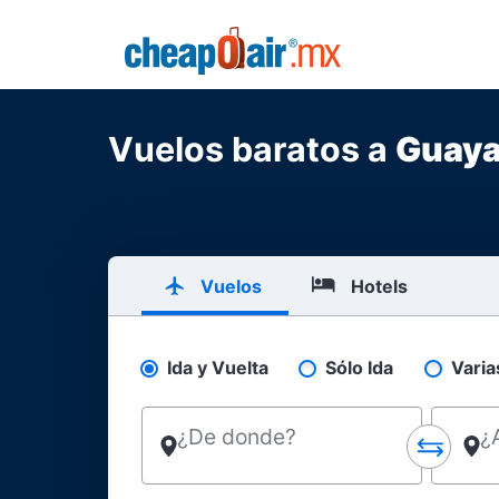
Skip to main content
CheapOair.MX
Vuelos baratos a
Guay
Vuelos
Hotels
Ida y Vuelta
Sólo Ida
Varia
Pick your flight type
¿De donde?
¿