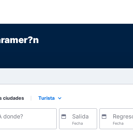
aramer?n
s ciudades
Turista
Select your preferred seating class.
A donde?
Salida
Regres
Fecha
Fecha