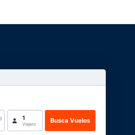
1
o
Viajero