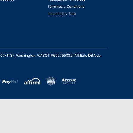
Términos y Conditions
Impuestos y Tasa
2007-1137, Washington: WASOT #602755832 (Affiliate DBA de
de Bronce en los Stevie Awards para Ventas