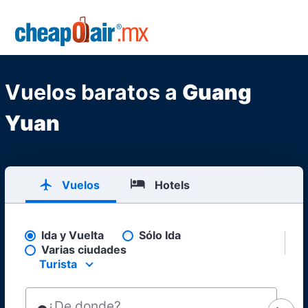
Skip to main content
CheapOair.MX
Vuelos baratos a
Guang
Yuan
Vuelos
Hotels
Ida y Vuelta
Sólo Ida
Pick your flight type
Varias ciudades
Turista
Select your preferred seating class.
¿De donde?