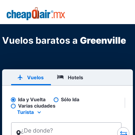
Skip to main content
CheapOair.MX
Vuelos baratos a
Greenville
Vuelos
Hotels
Ida y Vuelta
Sólo Ida
Pick your flight type
Varias ciudades
Turista
Select your preferred seating class.
¿De donde?