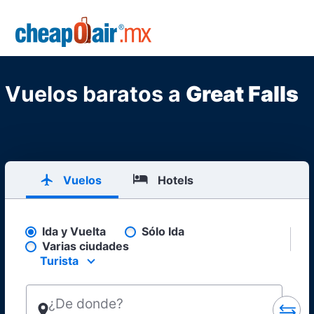
Skip to main content
CheapOair.MX
Vuelos baratos a
Great Falls
Vuelos
Hotels
Ida y Vuelta
Sólo Ida
Pick your flight type
Varias ciudades
Turista
Select your preferred seating class.
¿De donde?