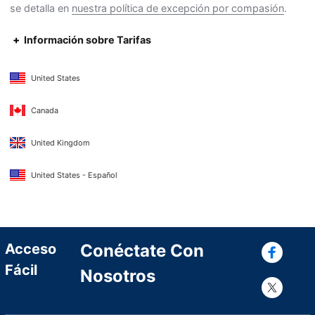
se detalla en
nuestra política de excepción por compasión
.
Información sobre Tarifas
United States
Canada
United Kingdom
United States - Español
Con
Acceso
Conéctate Con
Fácil
Nosotros
Con