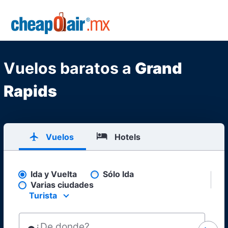
Skip to main content
CheapOair.MX
Vuelos baratos a
Grand
Rapids
Vuelos
Hotels
Ida y Vuelta
Sólo Ida
Pick your flight type
Varias ciudades
Turista
Select your preferred seating class.
¿De donde?