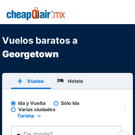
Skip to main content
CheapOair.MX
Vuelos baratos a
Georgetown
Vuelos
Hotels
Ida y Vuelta
Sólo Ida
Pick your flight type
Varias ciudades
Turista
Select your preferred seating class.
¿De donde?