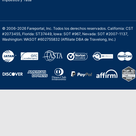
© 2006-2026 Fareportal, Inc. Todos los derechos reservados. California: CST
#2073455, Florida: ST37449, Iowa: SOT #967, Nevada: SOT #2007-1137,
Washington: WASOT #602755832 (Affiliate DBA de Travelong, Inc.)
Una galardonada asistencia al cliente para
viajes asequibles
Excelente
Basado en
210,276
opiniones