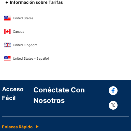
Información sobre Tarifas
United States
Canada
United Kingdom
United States - Español
Con
Acceso
Conéctate Con
Fácil
Nosotros
Con
Enlaces Rápido