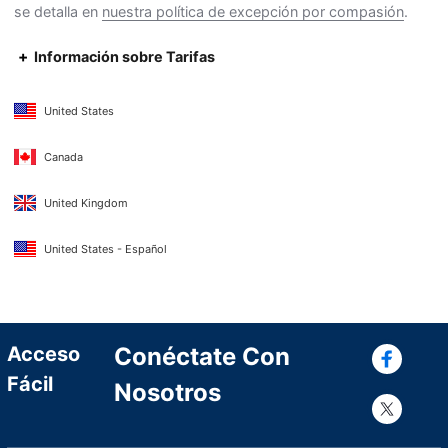
se detalla en
nuestra política de excepción por compasión
.
Información sobre Tarifas
United States
Canada
United Kingdom
United States - Español
Con
Acceso
Conéctate Con
Fácil
Nosotros
Con