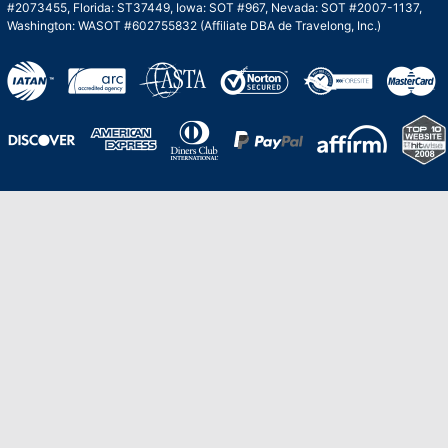
#2073455, Florida: ST37449, Iowa: SOT #967, Nevada: SOT #2007-1137,
Washington: WASOT #602755832 (Affiliate DBA de Travelong, Inc.)
Una galardonada asistencia al cliente para
viajes asequibles
Excelente
Basado en
210,276
opiniones
Stevie de Oro en los American Business
Awards de 2020 – Equipo de
Gestión de Producto del Año.