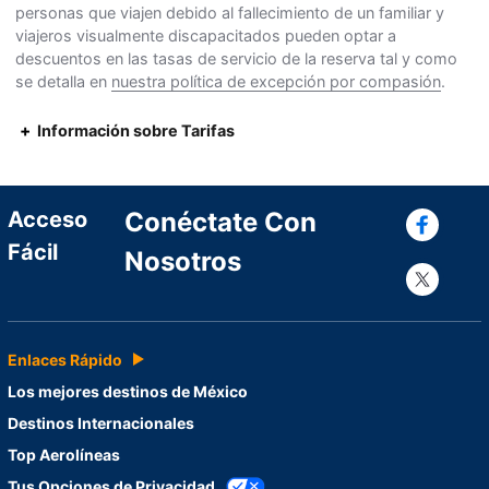
personas que viajen debido al fallecimiento de un familiar y
viajeros visualmente discapacitados pueden optar a
descuentos en las tasas de servicio de la reserva tal y como
se detalla en
nuestra política de excepción por compasión
.
Información sobre Tarifas
Con
Acceso
Conéctate Con
Fácil
Nosotros
Con
Enlaces Rápido
Los mejores destinos de México
Destinos Internacionales
Top Aerolíneas
Tus Opciones de Privacidad