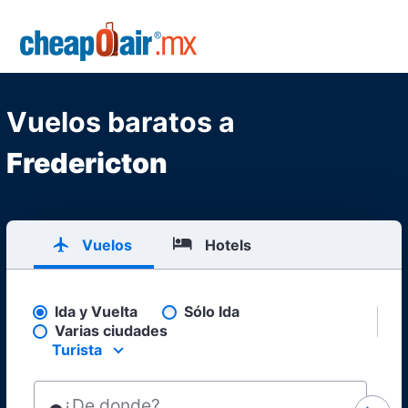
Skip to main content
CheapOair.MX
Vuelos baratos a
Fredericton
Vuelos
Hotels
Ida y Vuelta
Sólo Ida
Pick your flight type
Varias ciudades
Turista
Select your preferred seating class.
¿De donde?