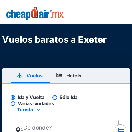
Skip to main content
CheapOair.MX
Vuelos baratos a
Exeter
Vuelos
Hotels
Ida y Vuelta
Sólo Ida
Pick your flight type
Varias ciudades
Turista
Select your preferred seating class.
¿De donde?