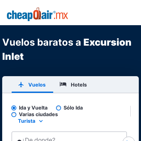
Skip to main content
CheapOair.MX
Vuelos baratos a
Excursion
Inlet
Vuelos
Hotels
Ida y Vuelta
Sólo Ida
Pick your flight type
Varias ciudades
Turista
Select your preferred seating class.
¿De donde?