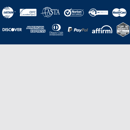
Una galardonada asistencia al cliente para
viajes asequibles
Excelente
Basado en
210,276
opiniones
Stevie de Oro en los American Business
Awards de 2020 – Equipo de
Gestión de Producto del Año.
Stevie de Bronce en los Stevie Awards para Ventas