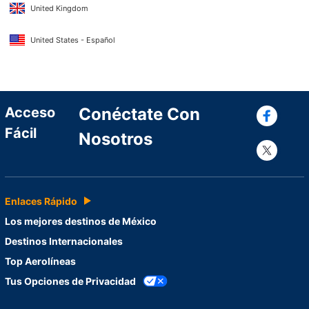
United Kingdom
United States - Español
Con
Acceso
Conéctate Con
Fácil
Nosotros
Con
Enlaces Rápido
Los mejores destinos de México
Destinos Internacionales
Top Aerolíneas
Tus Opciones de Privacidad