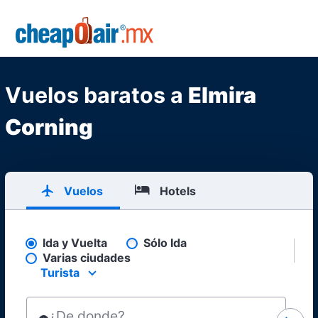
Skip to main content
CheapOair.MX
Vuelos baratos a
Elmira
Corning
Vuelos
Hotels
Ida y Vuelta
Sólo Ida
Pick your flight type
Varias ciudades
Turista
Select your preferred seating class.
¿De donde?