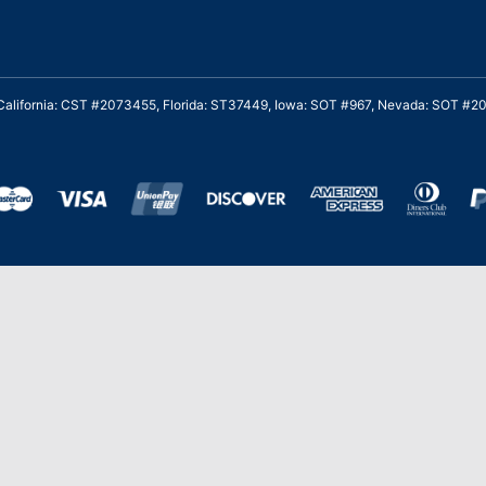
. California: CST #2073455, Florida: ST37449, Iowa: SOT #967, Nevada: SOT #
al cliente para viajes asequibles
Stevie de Oro en los American Business
Stevie 
Awards de 2020 – Equipo de
y Servi
Gestión de Producto del Año.
de Serv