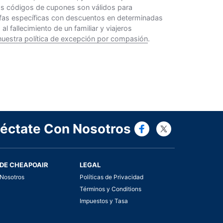
Los códigos de cupones son válidos para
rifas específicas con descuentos en determinadas
 fallecimiento de un familiar y viajeros
nuestra política de excepción por compasión
.
Connect wi
Connect
éctate Con Nosotros
DE CHEAPOAIR
LEGAL
Nosotros
Políticas de Privacidad
Términos y Conditions
Impuestos y Tasa