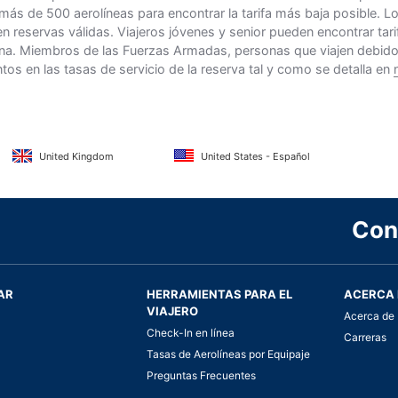
 más de 500 aerolíneas para encontrar la tarifa más baja posible. 
n reservas válidas. Viajeros jóvenes y senior pueden encontrar ta
na. Miembros de las Fuerzas Armadas, personas que viajen debido al
s en las tasas de servicio de la reserva tal y como se detalla en
United Kingdom
United States - Español
Con
AR
HERRAMIENTAS PARA EL
ACERCA 
VIAJERO
Acerca de 
Check-In en línea
Carreras
Tasas de Aerolíneas por Equipaje
Preguntas Frecuentes