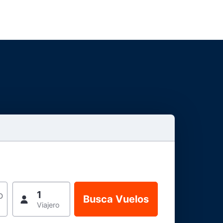
1
o
Viajero