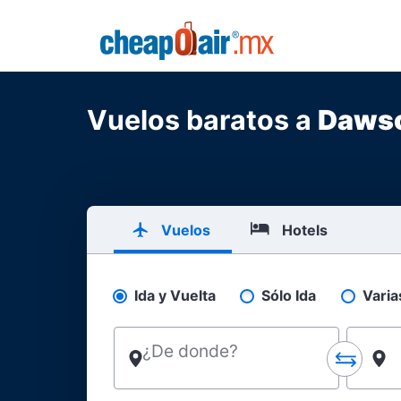
Skip to main content
CheapOair.MX
Vuelos baratos a
Dawso
Vuelos
Hotels
Ida y Vuelta
Sólo Ida
Varia
Pick your flight type
¿De donde?