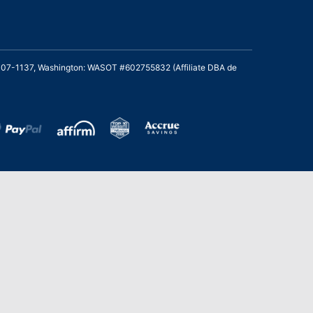
2007-1137, Washington: WASOT #602755832 (Affiliate DBA de
de Bronce en los Stevie Awards para Ventas
cio al Cliente de 2021 – Departamento
icio al Cliente del Año.