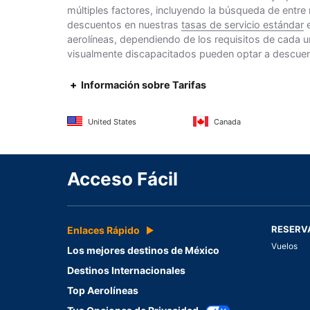
múltiples factores, incluyendo la búsqueda de entre
descuentos en nuestras
tasas de servicio estándar
e
aerolíneas, dependiendo de los requisitos de cada u
visualmente discapacitados pueden optar a descuento
Información sobre Tarifas
United States
Canada
Acceso Fácil
RESERV
Enlaces Rápido
Vuelos
Los mejores destinos de México
Destinos Internacionales
Top Aerolíneas