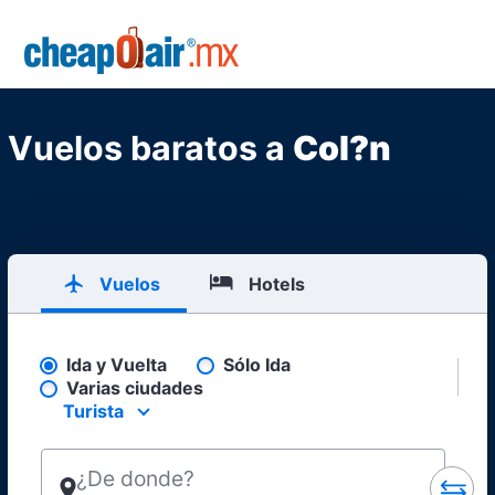
Skip to main content
CheapOair.MX
Vuelos baratos a
Col?n
Vuelos
Hotels
Ida y Vuelta
Sólo Ida
Pick your flight type
Varias ciudades
Turista
Select your preferred seating class.
¿De donde?