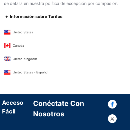
se detalla en
nuestra política de excepción por compasión
.
Información sobre Tarifas
United States
Canada
United Kingdom
United States - Español
Con
Acceso
Conéctate Con
Fácil
Nosotros
Con