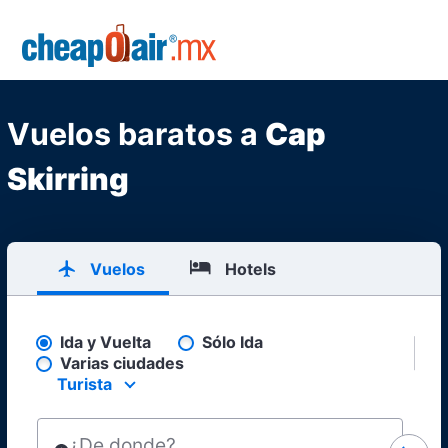
Skip to main content
CheapOair.MX
Vuelos baratos a
Cap
Skirring
Vuelos
Hotels
Ida y Vuelta
Sólo Ida
Pick your flight type
Varias ciudades
Turista
Select your preferred seating class.
¿De donde?