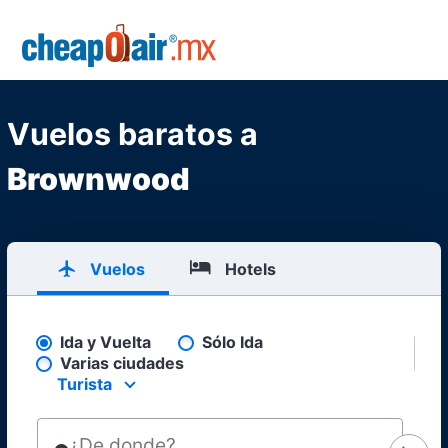
Skip to main content
CheapOair.MX
Vuelos baratos a
Brownwood
Vuelos
Hotels
Ida y Vuelta
Sólo Ida
Pick your flight type
Varias ciudades
Turista
Select your preferred seating class.
¿De donde?