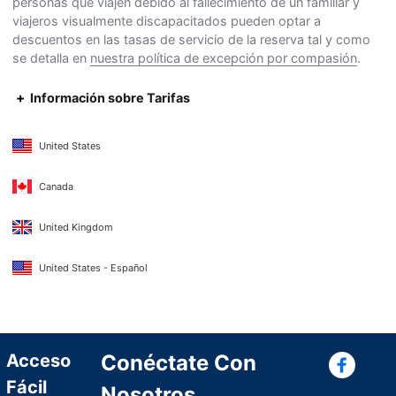
personas que viajen debido al fallecimiento de un familiar y
viajeros visualmente discapacitados pueden optar a
descuentos en las tasas de servicio de la reserva tal y como
se detalla en
nuestra política de excepción por compasión
.
Información sobre Tarifas
United States
Canada
United Kingdom
United States - Español
Con
Acceso
Conéctate Con
Fácil
Nosotros