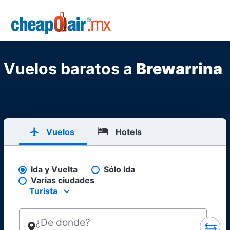
Skip to main content
CheapOair.MX
Vuelos baratos a
Brewarrina
Vuelos
Hotels
Ida y Vuelta
Sólo Ida
Pick your flight type
Varias ciudades
Turista
Select your preferred seating class.
¿De donde?