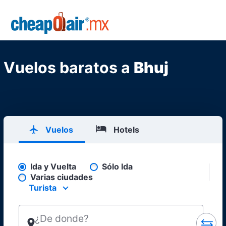
Skip to main content
CheapOair.MX
Vuelos baratos a
Bhuj
Vuelos
Hotels
Ida y Vuelta
Sólo Ida
Pick your flight type
Varias ciudades
Turista
Select your preferred seating class.
¿De donde?