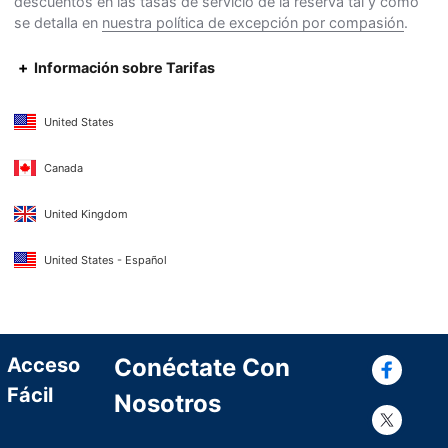
descuentos en las tasas de servicio de la reserva tal y como
se detalla en
nuestra política de excepción por compasión
.
Información sobre Tarifas
United States
Canada
United Kingdom
United States - Español
Con
Acceso
Conéctate Con
Fácil
Nosotros
Con