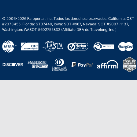
© 2006-2026 Fareportal, Inc. Todos los derechos reservados. California: CST
#2073455, Florida: ST37449, Iowa: SOT #967, Nevada: SOT #2007-1137,
Washington: WASOT #602755832 (Affiliate DBA de Travelong, Inc.)
Una galardonada asistencia al cliente para
viajes asequibles
Excelente
Basado en
210,276
opiniones