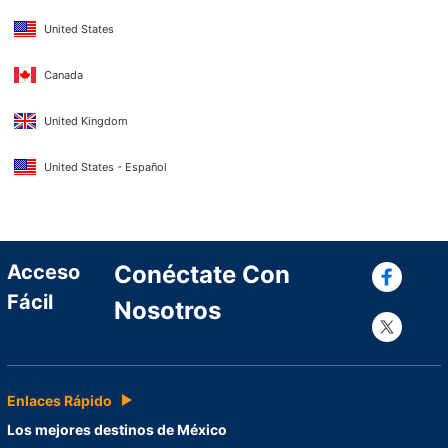
United States
Canada
United Kingdom
United States - Español
Con
Acceso
Conéctate Con
Fácil
Nosotros
Con
Enlaces Rápido
Los mejores destinos de México