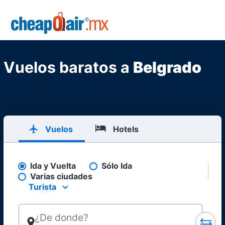
Skip to main content
CheapOair.MX
Vuelos baratos a
Belgrado
Vuelos
Hotels
Ida y Vuelta
Sólo Ida
Pick your flight type
Varias ciudades
Turista
Select your preferred seating class.
¿De donde?