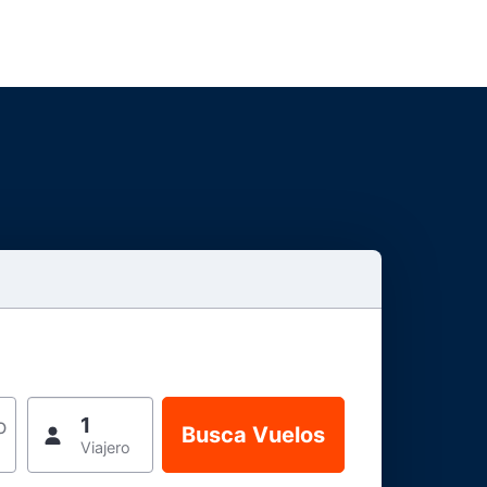
1
o
Viajero