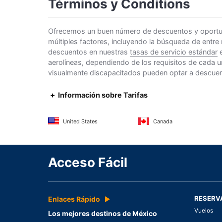
Términos y Conditions
Ofrecemos un buen número de descuentos y oportunid
múltiples factores, incluyendo la búsqueda de entre
descuentos en nuestras
tasas de servicio estándar
e
aerolíneas, dependiendo de los requisitos de cada u
visualmente discapacitados pueden optar a descuento
Información sobre Tarifas
United States
Canada
Acceso Fácil
RESERV
Enlaces Rápido
Vuelos
Los mejores destinos de México