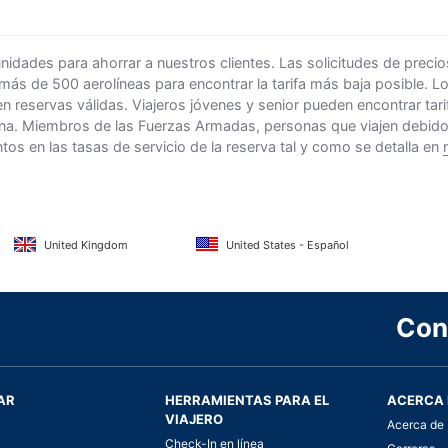
ades para ahorrar a nuestros clientes. Las solicitudes de precio
 más de 500 aerolíneas para encontrar la tarifa más baja posible. 
n reservas válidas. Viajeros jóvenes y senior pueden encontrar ta
na. Miembros de las Fuerzas Armadas, personas que viajen debido al
s en las tasas de servicio de la reserva tal y como se detalla en
United Kingdom
United States - Español
Con
AR
HERRAMIENTAS PARA EL
ACERCA 
VIAJERO
Acerca de 
Check-In en línea