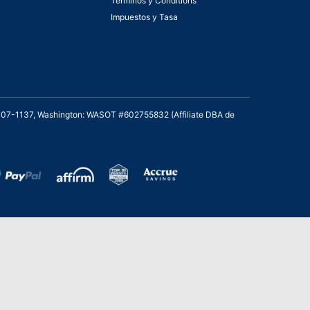
Términos y Conditions
Impuestos y Tasa
2007-1137, Washington: WASOT #602755832 (Affiliate DBA de
de Bronce en los Stevie Awards para Ventas
cio al Cliente de 2021 – Departamento