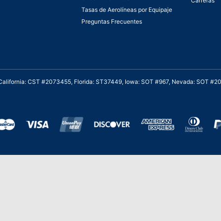
Carreras
Tasas de Aerolíneas por Equipaje
Preguntas Frecuentes
. California: CST #2073455, Florida: ST37449, Iowa: SOT #967, Nevada: SOT #
al cliente para viajes asequibles
Stevie de Oro en los American Business
Stevie 
Awards de 2020 – Equipo de
y Servi