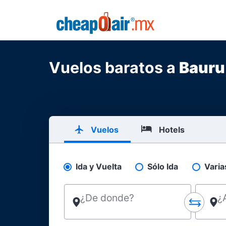
Skip to main content
CheapOair.MX
Vuelos baratos a
Bauru
Vuelos
Hotels
Ida y Vuelta
Sólo Ida
Varia
Pick your flight type
¿De donde?
¿