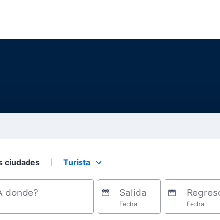
s ciudades
Turista
Select your preferred seating class.
A donde?
Salida
Regres
Fecha
Fecha