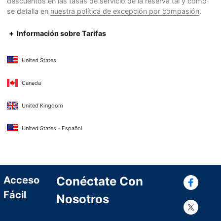
descuentos en las tasas de servicio de la reserva tal y como
se detalla en
nuestra política de excepción por compasión
.
Información sobre Tarifas
United States
Canada
United Kingdom
United States - Español
Con
Acceso
Conéctate Con
Fácil
Nosotros
Con