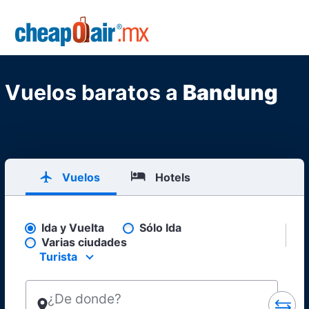
Skip to main content
CheapOair.MX
Vuelos baratos a
Bandung
Vuelos
Hotels
Ida y Vuelta
Sólo Ida
Pick your flight type
Varias ciudades
Turista
Select your preferred seating class.
¿De donde?