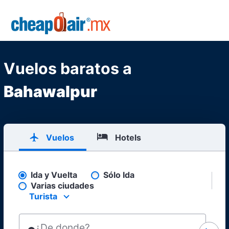
Skip to main content
CheapOair.MX
Vuelos baratos a
Bahawalpur
Vuelos
Hotels
Ida y Vuelta
Sólo Ida
Pick your flight type
Varias ciudades
Turista
Select your preferred seating class.
¿De donde?