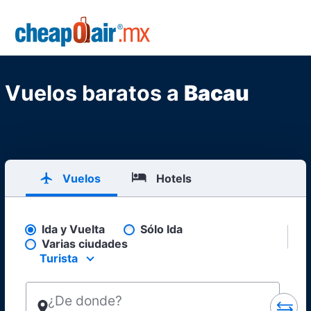
Skip to main content
CheapOair.MX
Vuelos baratos a
Bacau
Vuelos
Hotels
Ida y Vuelta
Sólo Ida
Pick your flight type
Varias ciudades
Turista
Select your preferred seating class.
¿De donde?