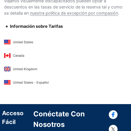
viajeros visualmente discapacitados pueden optar a
descuentos en las tasas de servicio de la reserva tal y como
se detalla en
nuestra política de excepción por compasión
.
Información sobre Tarifas
United States
Canada
United Kingdom
United States - Español
Con
Acceso
Conéctate Con
Fácil
Nosotros
Con