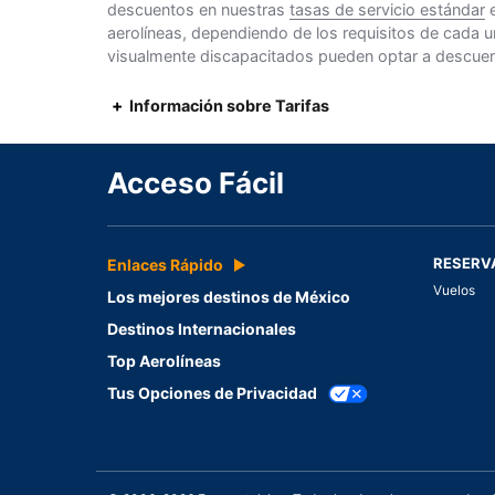
descuentos en nuestras
tasas de servicio estándar
e
aerolíneas, dependiendo de los requisitos de cada u
visualmente discapacitados pueden optar a descuento
Información sobre Tarifas
Acceso Fácil
RESERV
Enlaces Rápido
Vuelos
Los mejores destinos de México
Destinos Internacionales
Top Aerolíneas
Tus Opciones de Privacidad