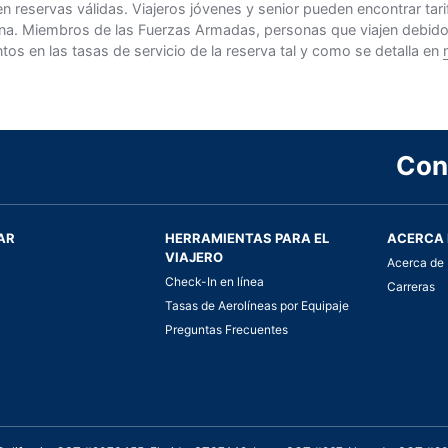
n reservas válidas. Viajeros jóvenes y senior pueden encontrar ta
na. Miembros de las Fuerzas Armadas, personas que viajen debido al
s en las tasas de servicio de la reserva tal y como se detalla en
Con
AR
HERRAMIENTAS PARA EL
ACERCA 
VIAJERO
Acerca de 
Check-In en línea
Carreras
Tasas de Aerolíneas por Equipaje
Preguntas Frecuentes