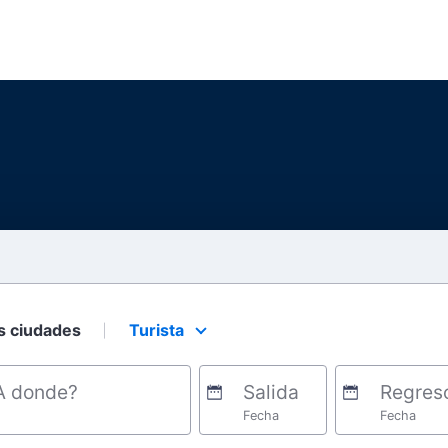
s ciudades
Turista
Select your preferred seating class.
A donde?
Salida
Regres
Fecha
Fecha