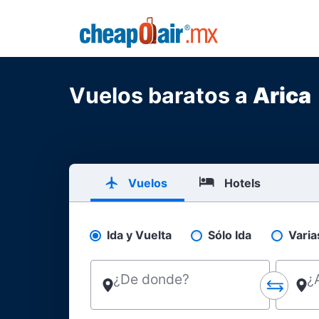
Skip to main content
CheapOair.MX
Vuelos baratos a
Arica
Vuelos
Hotels
Ida y Vuelta
Sólo Ida
Varia
Pick your flight type
¿De donde?
¿