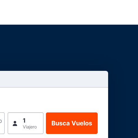
1
o
Viajero