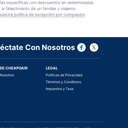
rifas específicas con descuentos en determinadas
 fallecimiento de un familiar y viajeros
nuestra política de excepción por compasión
.
Connect wi
Connect
éctate Con Nosotros
DE CHEAPOAIR
LEGAL
Nosotros
Políticas de Privacidad
Términos y Conditions
Impuestos y Tasa