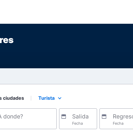
res
s ciudades
Turista
Select your preferred seating class.
A donde?
Salida
Regres
Fecha
Fecha