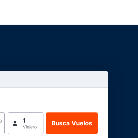
1
o
Viajero