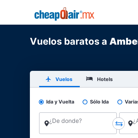
Skip to main content
CheapOair.MX
Vuelos baratos a
Ambe
Vuelos
Hotels
Ida y Vuelta
Sólo Ida
Varia
Pick your flight type
¿De donde?
¿