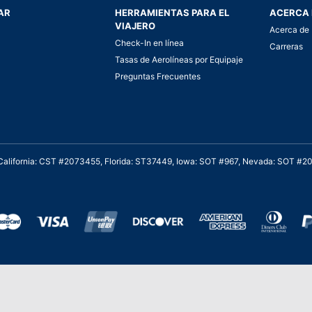
AR
HERRAMIENTAS PARA EL
ACERCA 
VIAJERO
Acerca de 
Check-In en línea
Carreras
Tasas de Aerolíneas por Equipaje
Preguntas Frecuentes
. California: CST #2073455, Florida: ST37449, Iowa: SOT #967, Nevada: SOT #
al cliente para viajes asequibles