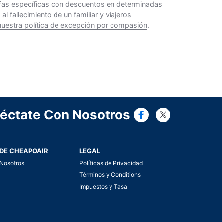
rifas específicas con descuentos en determinadas
 fallecimiento de un familiar y viajeros
nuestra política de excepción por compasión
.
Connect wi
Connect
éctate Con Nosotros
DE CHEAPOAIR
LEGAL
Nosotros
Políticas de Privacidad
Términos y Conditions
Impuestos y Tasa