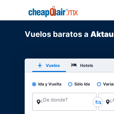
Skip to main content
CheapOair.MX
Vuelos baratos a
Aktau
Vuelos
Hotels
Ida y Vuelta
Sólo Ida
Varia
Pick your flight type
¿De donde?
¿