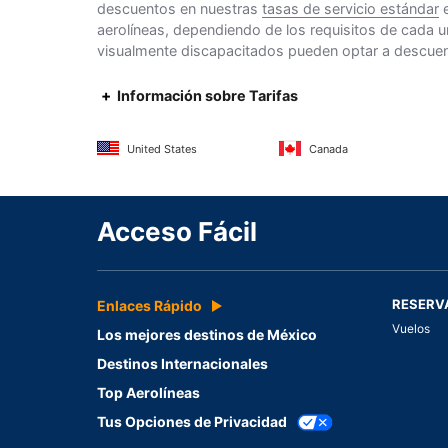
descuentos en nuestras
tasas de servicio estándar
e
aerolíneas, dependiendo de los requisitos de cada u
visualmente discapacitados pueden optar a descuento
Información sobre Tarifas
United States
Canada
Acceso Fácil
RESERV
Enlaces Rápido
Vuelos
Los mejores destinos de México
Destinos Internacionales
Top Aerolíneas
Tus Opciones de Privacidad