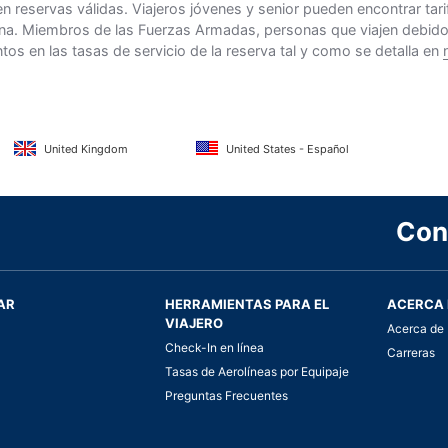
n reservas válidas. Viajeros jóvenes y senior pueden encontrar ta
na. Miembros de las Fuerzas Armadas, personas que viajen debido al
s en las tasas de servicio de la reserva tal y como se detalla en
United Kingdom
United States - Español
Con
AR
HERRAMIENTAS PARA EL
ACERCA 
VIAJERO
Acerca de 
Check-In en línea
Carreras
Tasas de Aerolíneas por Equipaje
Preguntas Frecuentes