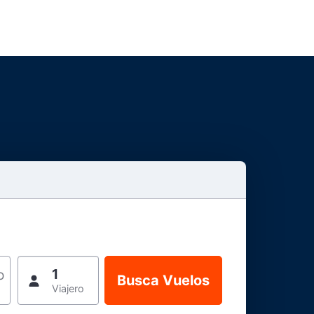
1
o
Viajero