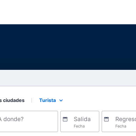
s ciudades
Turista
Select your preferred seating class.
A donde?
Salida
Regres
Fecha
Fecha