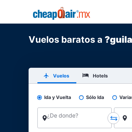
Skip to main content
CheapOair.MX
Vuelos baratos a
?guil
Vuelos
Hotels
Ida y Vuelta
Sólo Ida
Varia
Pick your flight type
¿De donde?