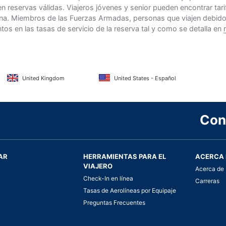
n reservas válidas. Viajeros jóvenes y senior pueden encontrar ta
na. Miembros de las Fuerzas Armadas, personas que viajen debido al
s en las tasas de servicio de la reserva tal y como se detalla en
United Kingdom
United States - Español
Con
AR
HERRAMIENTAS PARA EL
ACERCA 
VIAJERO
Acerca de 
Check-In en línea
Carreras
Tasas de Aerolíneas por Equipaje
Preguntas Frecuentes