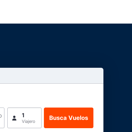
1
o
Viajero