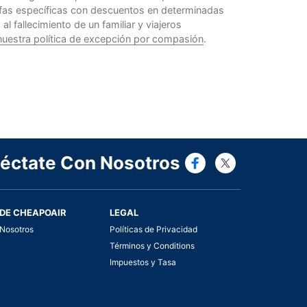
rifas específicas con descuentos en determinadas
 fallecimiento de un familiar y viajeros
nuestra política de excepción por compasión
.
Connect wi
Connect
éctate Con Nosotros
DE CHEAPOAIR
LEGAL
Nosotros
Políticas de Privacidad
Términos y Conditions
Impuestos y Tasa