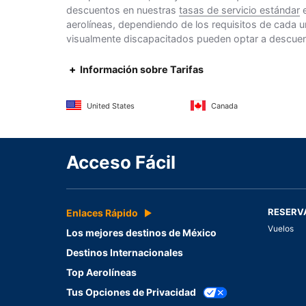
descuentos en nuestras
tasas de servicio estándar
e
aerolíneas, dependiendo de los requisitos de cada u
visualmente discapacitados pueden optar a descuento
Información sobre Tarifas
United States
Canada
Acceso Fácil
RESERV
Enlaces Rápido
Vuelos
Los mejores destinos de México
Destinos Internacionales
Top Aerolíneas
Tus Opciones de Privacidad