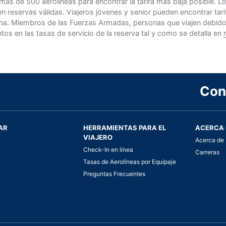
 más de 500 aerolíneas para encontrar la tarifa más baja posible. 
n reservas válidas. Viajeros jóvenes y senior pueden encontrar ta
na. Miembros de las Fuerzas Armadas, personas que viajen debido al
s en las tasas de servicio de la reserva tal y como se detalla en
Con
AR
HERRAMIENTAS PARA EL
ACERCA 
VIAJERO
Acerca de 
Check-In en línea
Carreras
Tasas de Aerolíneas por Equipaje
Preguntas Frecuentes