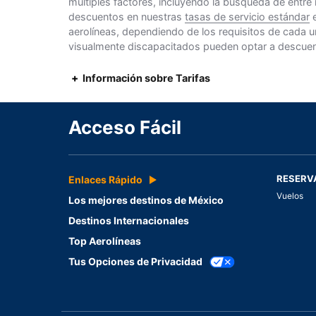
múltiples factores, incluyendo la búsqueda de entre
descuentos en nuestras
tasas de servicio estándar
e
aerolíneas, dependiendo de los requisitos de cada u
visualmente discapacitados pueden optar a descuento
Información sobre Tarifas
Acceso Fácil
RESERV
Enlaces Rápido
Vuelos
Los mejores destinos de México
Destinos Internacionales
Top Aerolíneas
Tus Opciones de Privacidad