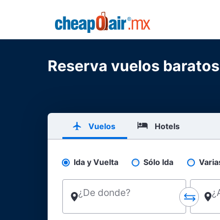
Skip to main content
CheapOair.MX
Reserva vuelos baratos
Vuelos
Hotels
Ida y Vuelta
Sólo Ida
Varia
Pick your flight type
¿De donde?
¿