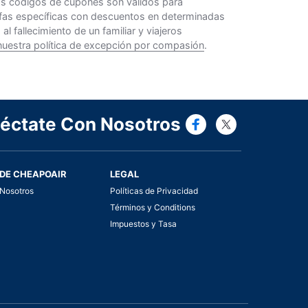
Los códigos de cupones son válidos para
rifas específicas con descuentos en determinadas
 fallecimiento de un familiar y viajeros
nuestra política de excepción por compasión
.
Connect wi
Connect
éctate Con Nosotros
DE CHEAPOAIR
LEGAL
Nosotros
Políticas de Privacidad
Términos y Conditions
Impuestos y Tasa