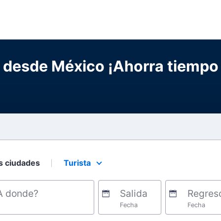
 desde México ¡Ahorra tiempo 
s ciudades
Turista
Select your preferred seating class.
A donde?
Salida
Regres
Fecha
Fecha