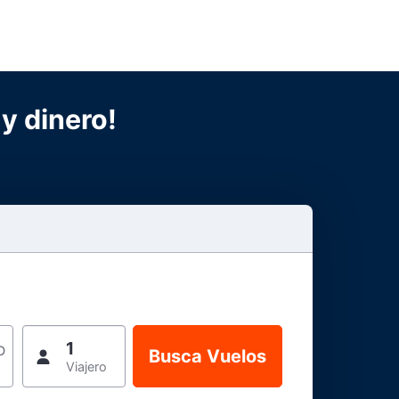
y dinero!
1
o
Viajero